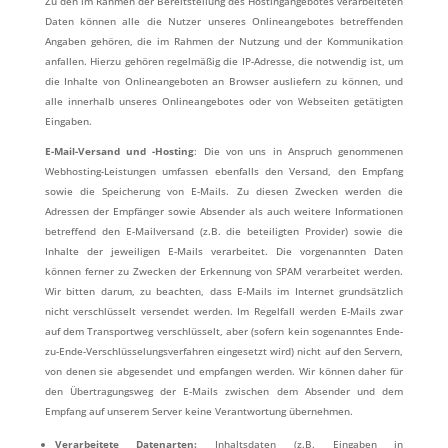
Zu den im Rahmen der Bereitstellung des Hostingangebotes verarbeiteten
Daten können alle die Nutzer unseres Onlineangebotes betreffenden
Angaben gehören, die im Rahmen der Nutzung und der Kommunikation
anfallen. Hierzu gehören regelmäßig die IP-Adresse, die notwendig ist, um
die Inhalte von Onlineangeboten an Browser ausliefern zu können, und
alle innerhalb unseres Onlineangebotes oder von Webseiten getätigten
Eingaben.
E-Mail-Versand und -Hosting
: Die von uns in Anspruch genommenen
Webhosting-Leistungen umfassen ebenfalls den Versand, den Empfang
sowie die Speicherung von E-Mails. Zu diesen Zwecken werden die
Adressen der Empfänger sowie Absender als auch weitere Informationen
betreffend den E-Mailversand (z.B. die beteiligten Provider) sowie die
Inhalte der jeweiligen E-Mails verarbeitet. Die vorgenannten Daten
können ferner zu Zwecken der Erkennung von SPAM verarbeitet werden.
Wir bitten darum, zu beachten, dass E-Mails im Internet grundsätzlich
nicht verschlüsselt versendet werden. Im Regelfall werden E-Mails zwar
auf dem Transportweg verschlüsselt, aber (sofern kein sogenanntes Ende-
zu-Ende-Verschlüsselungsverfahren eingesetzt wird) nicht auf den Servern,
von denen sie abgesendet und empfangen werden. Wir können daher für
den Übertragungsweg der E-Mails zwischen dem Absender und dem
Empfang auf unserem Server keine Verantwortung übernehmen.
Verarbeitete Datenarten:
Inhaltsdaten (z.B. Eingaben in