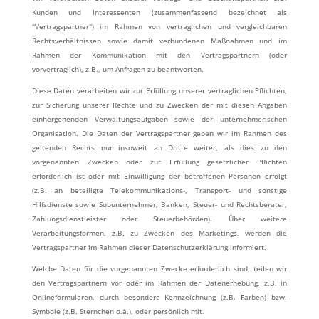
Kunden und Interessenten (zusammenfassend bezeichnet als
"Vertragspartner") im Rahmen von vertraglichen und vergleichbaren
Rechtsverhältnissen sowie damit verbundenen Maßnahmen und im
Rahmen der Kommunikation mit den Vertragspartnern (oder
vorvertraglich), z.B., um Anfragen zu beantworten.
Diese Daten verarbeiten wir zur Erfüllung unserer vertraglichen Pflichten,
zur Sicherung unserer Rechte und zu Zwecken der mit diesen Angaben
einhergehenden Verwaltungsaufgaben sowie der unternehmerischen
Organisation. Die Daten der Vertragspartner geben wir im Rahmen des
geltenden Rechts nur insoweit an Dritte weiter, als dies zu den
vorgenannten Zwecken oder zur Erfüllung gesetzlicher Pflichten
erforderlich ist oder mit Einwilligung der betroffenen Personen erfolgt
(z.B. an beteiligte Telekommunikations-, Transport- und sonstige
Hilfsdienste sowie Subunternehmer, Banken, Steuer- und Rechtsberater,
Zahlungsdienstleister oder Steuerbehörden). Über weitere
Verarbeitungsformen, z.B. zu Zwecken des Marketings, werden die
Vertragspartner im Rahmen dieser Datenschutzerklärung informiert.
Welche Daten für die vorgenannten Zwecke erforderlich sind, teilen wir
den Vertragspartnern vor oder im Rahmen der Datenerhebung, z.B. in
Onlineformularen, durch besondere Kennzeichnung (z.B. Farben) bzw.
Symbole (z.B. Sternchen o.ä.), oder persönlich mit.