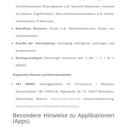
Onlineformularen), Nutzungsdaten (z.B. besuchte Webseiten, Interesse
an Inhalten, Zugriffszeiten), Meta-/Kommunikationsdaten (z.B. Geräte-
Informationen, IP-Adressen).
Betroffene Personen:
Nutzer (z.B. Webseitenbesucher, Nutzer von
Onlinediensten).
Zwecke der Verarbeitung:
Erbringung vertragliche Leistungen und
Kundenservice.
Rechtsgrundlagen:
Berechtigte Interessen (Art. 6 Abs. 1 S. 1 lit. f.
DSGVO).
Eingesetzte Dienste und Diensteanbieter:
1&1 IONOS:
Hostingplattform für E-Commerce / Websites;
Dienstanbieter: 1&1 IONOS SE, Elgendorfer Str. 57, 56410 Montabaur,
Deutschland; Website:
https://www.ionos.de
; Datenschutzerklärung:
https://www.ionos.de/terms-gtc/terms-privacy
.
Besondere Hinweise zu Applikationen
(Apps)