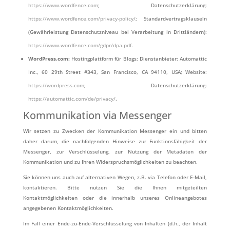
https://www.wordfence.com
; Datenschutzerklärung:
https://www.wordfence.com/privacy-policy/
; Standardvertragsklauseln
(Gewährleistung Datenschutzniveau bei Verarbeitung in Drittländern):
https://www.wordfence.com/gdpr/dpa.pdf
.
WordPress.com:
Hostingplattform für Blogs; Dienstanbieter: Automattic
Inc., 60 29th Street #343, San Francisco, CA 94110, USA; Website:
https://wordpress.com
; Datenschutzerklärung:
https://automattic.com/de/privacy/
.
Kommunikation via Messenger
Wir setzen zu Zwecken der Kommunikation Messenger ein und bitten
daher darum, die nachfolgenden Hinweise zur Funktionsfähigkeit der
Messenger, zur Verschlüsselung, zur Nutzung der Metadaten der
Kommunikation und zu Ihren Widerspruchsmöglichkeiten zu beachten.
Sie können uns auch auf alternativen Wegen, z.B. via Telefon oder E-Mail,
kontaktieren. Bitte nutzen Sie die Ihnen mitgeteilten
Kontaktmöglichkeiten oder die innerhalb unseres Onlineangebotes
angegebenen Kontaktmöglichkeiten.
Im Fall einer Ende-zu-Ende-Verschlüsselung von Inhalten (d.h., der Inhalt