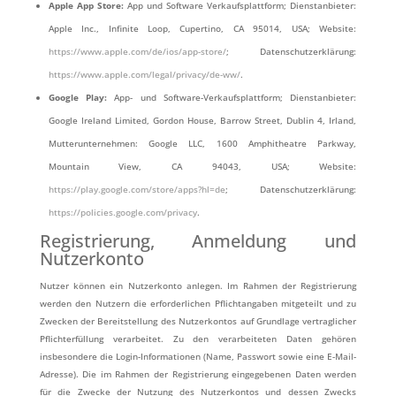
Apple App Store:
App und Software Verkaufsplattform; Dienstanbieter:
Apple Inc., Infinite Loop, Cupertino, CA 95014, USA; Website:
https://www.apple.com/de/ios/app-store/
; Datenschutzerklärung:
https://www.apple.com/legal/privacy/de-ww/
.
Google Play:
App- und Software-Verkaufsplattform; Dienstanbieter:
Google Ireland Limited, Gordon House, Barrow Street, Dublin 4, Irland,
Mutterunternehmen: Google LLC, 1600 Amphitheatre Parkway,
Mountain View, CA 94043, USA; Website:
https://play.google.com/store/apps?hl=de
; Datenschutzerklärung:
https://policies.google.com/privacy
.
Registrierung, Anmeldung und
Nutzerkonto
Nutzer können ein Nutzerkonto anlegen. Im Rahmen der Registrierung
werden den Nutzern die erforderlichen Pflichtangaben mitgeteilt und zu
Zwecken der Bereitstellung des Nutzerkontos auf Grundlage vertraglicher
Pflichterfüllung verarbeitet. Zu den verarbeiteten Daten gehören
insbesondere die Login-Informationen (Name, Passwort sowie eine E-Mail-
Adresse). Die im Rahmen der Registrierung eingegebenen Daten werden
für die Zwecke der Nutzung des Nutzerkontos und dessen Zwecks