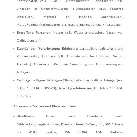
Kontaktdaten (z.B. E-Mail, Telefonnummern), Inhaltsdaten (z.B.
Eingaben in Onlineformularen), Nutzungsdaten (z.B. besuchte
Webseiten, Interesse an Inhalten, Zugriffszeiten),
Meta-/Kommunikationsdaten (z.B. Geräte-Informationen, IP-Adressen).
Betroffene Personen:
Nutzer (z.B. Webseitenbesucher, Nutzer von
Onlinediensten).
Zwecke der Verarbeitung:
Erbringung vertragliche Leistungen und
Kundenservice, Feedback (z.B. Sammeln von Feedback via Online-
Formular), Sicherheitsmaßnahmen, Verwaltung und Beantwortung von
Anfragen.
Rechtsgrundlagen:
Vertragserfüllung und vorvertragliche Anfragen (Art.
6 Abs. 1 S. 1 lit. b. DSGVO), Berechtigte Interessen (Art. 6 Abs. 1 S. 1 lit.
f. DSGVO).
Eingesetzte Dienste und Diensteanbieter:
Wordfence:
Firewall und Sicherheits- sowie
Fehlererkennungsfunktionen; Dienstanbieter: Defiant, Inc., 800 5th Ave
Ste 4100, Seattle, WA 98104, USA; Website: