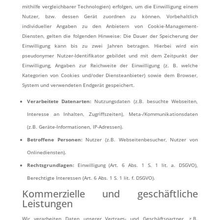
mithilfe vergleichbarer Technologien) erfolgen, um die Einwilligung einem
Nutzer, bzw. dessen Gerät zuordnen zu können. Vorbehaltlich
individueller Angaben zu den Anbietern von Cookie-Management-
Diensten, gelten die folgenden Hinweise: Die Dauer der Speicherung der
Einwilligung kann bis zu zwei Jahren betragen. Hierbei wird ein
pseudonymer Nutzer-Identifikator gebildet und mit dem Zeitpunkt der
Einwilligung, Angaben zur Reichweite der Einwilligung (z. B. welche
Kategorien von Cookies und/oder Diensteanbieter) sowie dem Browser,
System und verwendeten Endgerät gespeichert.
Verarbeitete Datenarten:
Nutzungsdaten (z.B. besuchte Webseiten,
Interesse an Inhalten, Zugriffszeiten), Meta-/Kommunikationsdaten
(z.B. Geräte-Informationen, IP-Adressen).
Betroffene Personen:
Nutzer (z.B. Webseitenbesucher, Nutzer von
Onlinediensten).
Rechtsgrundlagen:
Einwilligung (Art. 6 Abs. 1 S. 1 lit. a. DSGVO),
Berechtigte Interessen (Art. 6 Abs. 1 S. 1 lit. f. DSGVO).
Kommerzielle und geschäftliche
Leistungen
Wir verarbeiten Daten unserer Vertrags- und Geschäftspartner, z.B.