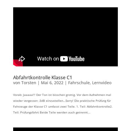
Abfahrtkontrolle Klasse C1
von
Torsten
|
Mai 6, 2022
|
Fahrschule
,
Lernvideo
Vorab: Jaaaaa!!! Der Ton ist bisschen grottig. Vor dem Aufnehmen mal
wieder vergessen -3dB einzustellen…Sorry! Die praktische Prüfung für
Fahrzeuge der Klasse C1 umfasst zwei Teile. 1. Teil: Abfahrtkontrolle2.
Teil: Prüfungsfahrt Beide Teile werden auch getrennt...