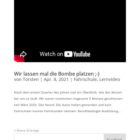
Wir lassen mal die Bombe platzen ;-)
von
Torsten
|
Apr. 8, 2021
|
Fahrschule
,
Lernvideo
Nach dem ersten Quarter des Jahres mal ein Überblick, wie das derzeit
bei uns so läuft. Wir waren inzwischen insgesamt 5 Monate geschlossen
seit März 2020. Das heisst: Die Autos haben gestanden und kein
Fahrschüler konnte Fahrstunden nehmen. Berufsbedingte Ausbildung...
« Ältere Einträge