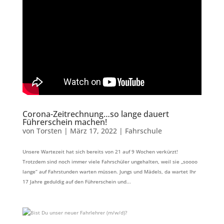
Corona-Zeitrechnung…so lange dauert
Führerschein machen!
von
Torsten
|
März 17, 2022
|
Fahrschule
Unsere Wartezeit hat sich bereits von 21 auf 9 Wochen verkürzt!
Trotzdem sind noch immer viele Fahrschüler ungehalten, weil sie „soooo
lange“ auf Fahrstunden warten müssen. Jungs und Mädels, da wartet Ihr
17 Jahre geduldig auf den Führerschein und...