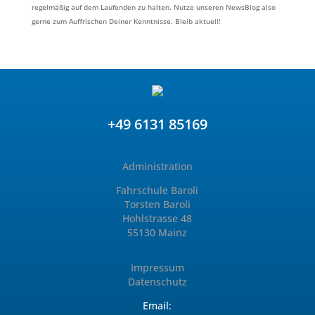
regelmäßig auf dem Laufenden zu halten. Nutze unseren NewsBlog also
gerne zum Auffrischen Deiner Kenntnisse. Bleib aktuell!
+49 6131 85169
Administration
Fahrschule Baroli
Torsten Baroli
Hohlstrasse 48
55130 Mainz
Impressum
Datenschutz
Email: