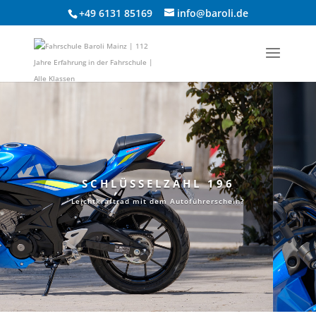
+49 6131 85169
info@baroli.de
SCHLÜSSELZAHL 196
Leichtkraftrad mit dem Autoführerschein?