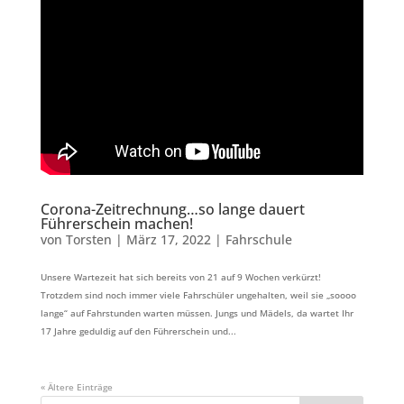
Corona-Zeitrechnung…so lange dauert
Führerschein machen!
von
Torsten
|
März 17, 2022
|
Fahrschule
Unsere Wartezeit hat sich bereits von 21 auf 9 Wochen verkürzt!
Trotzdem sind noch immer viele Fahrschüler ungehalten, weil sie „soooo
lange“ auf Fahrstunden warten müssen. Jungs und Mädels, da wartet Ihr
17 Jahre geduldig auf den Führerschein und...
« Ältere Einträge