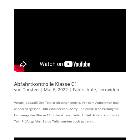
Abfahrtkontrolle Klasse C1
von
Torsten
|
Mai 6, 2022
|
Fahrschule
,
Lernvideo
Vorab: Jaaaaa!!! Der Ton ist bisschen grottig. Vor dem Aufnehmen mal
wieder vergessen -3dB einzustellen…Sorry! Die praktische Prüfung für
Fahrzeuge der Klasse C1 umfasst zwei Teile. 1. Teil: Abfahrtkontrolle2.
Teil: Prüfungsfahrt Beide Teile werden auch getrennt...