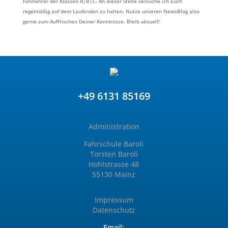
Fahrlehrer der Klassen A|B|C. An dieser Stelle versuche ich Euch
regelmäßig auf dem Laufenden zu halten. Nutze unseren NewsBlog also
gerne zum Auffrischen Deiner Kenntnisse. Bleib aktuell!
+49 6131 85169
Administration
Fahrschule Baroli
Torsten Baroli
Hohlstrasse 48
55130 Mainz
Impressum
Datenschutz
Email: