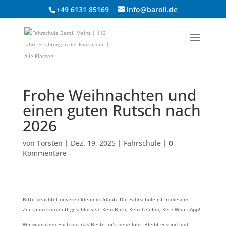
+49 6131 85169
info@baroli.de
Frohe Weihnachten und
einen guten Rutsch nach
2026
von
Torsten
|
Dez. 19, 2025
|
Fahrschule
|
0
Kommentare
Bitte beachtet unseren kleinen Urlaub. Die Fahrschule ist in diesem
Zeitraum komplett geschlossen! Kein Büro, Kein Telefon, Kein WhatsApp!
Wir wünschen Euch nur das Beste für‘s neue Jahr. Bleibt gesund und