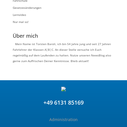
Fahrschule
Gesetzesänderungen
Lernvideo
Nur mal so!
Über mich
Mein Name ist Torsten Baroli, ich bin 54 Jahre jung und seit 27 Jahren
Fahrlehrer der Klassen A|B|C. An dieser Stelle versuche ich Euch
regelmäßig auf dem Laufenden zu halten. Nutze unseren NewsBlog also
gerne zum Auffrischen Deiner Kenntnisse. Bleib aktuell!
+49 6131 85169
Administration