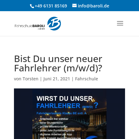
+49 6131 85169
info@baroli.de
Bist Du unser neuer
Fahrlehrer (m/w/d)?
von
Torsten
|
Juni 21, 2021
|
Fahrschule