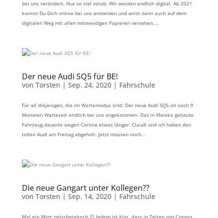
bei uns verändert. Nur so viel vorab: Wir werden endlich digital. Ab 2021
kannst Du Dich online bei uns anmelden und wirst dann auch auf dem
digitalen Weg mit allen notwendigen Papieren versehen....
Der neue Audi SQ5 für BE!
von
Torsten
|
Sep. 24, 2020
|
Fahrschule
Für all diejenigen, die im Wartemodus sind: Der neue Audi SQ5 ist nach 9
Monaten Wartezeit endlich bei uns angekommen. Das in Mexiko gebaute
Fahrzeug dauerte wegen Corona etwas länger. Claudi und ich haben den
tollen Audi am Freitag abgeholt. Jetzt müssen noch...
Die neue Gangart unter Kollegen??
von
Torsten
|
Sep. 14, 2020
|
Fahrschule
Mal ein Wort zwischendurch 😉 Jedem ist klar, dass in Zeiten von Corona