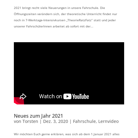
2021 bringt recht viele Neuerungen in unsere Fahrschule. Die
Öffnungszeiten verändern sich, der theoretische Unterricht findet nur
noch in 7-Werktage-Intensivkursen „TheorieRatzFatz“ statt und jeder
unserer FahrschülerInnen arbeitet ab sofort mit der...
Neues zum Jahr 2021
von
Torsten
|
Dez. 3, 2020
|
Fahrschule
,
Lernvideo
Wir möchten Euch gerne erklären, was sich ab dem 1.Januar 2021 alles