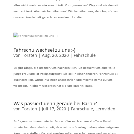
alles nicht mehr so wie sonst läuft. Vom „normalen“ Weg sind wir derzeit
weit entfernt. Aber wir bemühen uns! Wir bemühen uns, den Ansprüchen
unserer Kundschaft gerecht zu werden. Und die...
Fahrschulwechsel zu uns ;-)
von
Torsten
|
Aug. 20, 2020
|
Fahrschule
Es gibt Dinge, die machen uns nachdenklich! Da besucht uns eine tolle
junge Frau und ist völlig aufgelöst. Sie sei in einer anderen Fahrschule 5x
durchgefallen, würde nur noch angeschrien und möchte gerne zu uns
wechseln. In einem Gespräch hat sie uns erzählt, dass...
Was passiert denn gerade bei Baroli?
von
Torsten
|
Juli 17, 2020
|
Fahrschule
,
Lernvideo
Es fragen uns immer wieder Fahrschüler nach einem YouTube Kanal.
Inzwischen dann doch so oft, dass wir uns überlegt haben, einen eigenen
Kanal zu erstellen. Gezeigt werden sollen unterhaltsame und vor allem