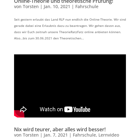
Online-Theorie und theoretische Prüfung!
von
Torsten
|
Jan. 10, 2021
|
Fahrschule
Seit gestern erlaubt das Land RLP nun endlich die Online-Theorie. Wir sind
gerade dabei eine Erlaubnis dazu zu beantragen. Wir gehen davon aus,
dass wir Euch zeitnah unsere TheorieRatzFatz online anbieten können.
Also…bis zum 30.06.2021 den Theoretischen...
Nix wird teurer, aber alles wird besser!
von
Torsten
|
Jan. 7, 2021
|
Fahrschule
,
Lernvideo