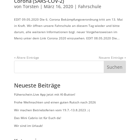
Corona (SARS-COV-2)
von
Torsten
|
März 16, 2020
|
Fahrschule
EDIT 09.05.2020 Die 6. Corona Bekämpfungsverordnung tritt am 13. Mai
in Kraft. Wir öffnen unsere Fahrschule an diesem Tag wieder und bitte
darum, alle weiteren Informationen bzgl. neuer Vorgehensweisen im
Menü unter dem Link Corona 2020 einzusehen. EDIT 08.05.2020 Die...
« Ältere Einträge
Neuere Einträge »
Neueste Beiträge
Füherschein.Live App jetzt mit KI-Button!
Frohe Weihnachten und einen guten Rutsch nach 2026
Wir machen Betriebsferien vom 19.7.-13.8.2023 ;-)
Das Mini Cabrio ist für Euch da!
Wir sind im Urlaub!