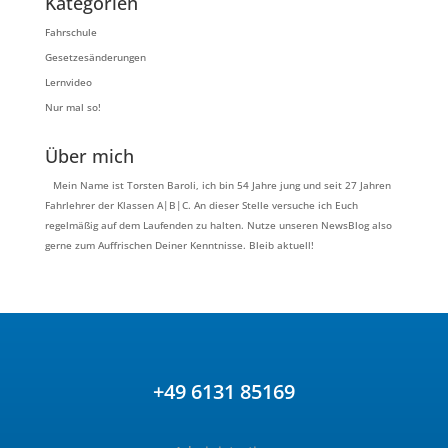
Kategorien
Fahrschule
Gesetzesänderungen
Lernvideo
Nur mal so!
Über mich
Mein Name ist Torsten Baroli, ich bin 54 Jahre jung und seit 27 Jahren
Fahrlehrer der Klassen A|B|C. An dieser Stelle versuche ich Euch
regelmäßig auf dem Laufenden zu halten. Nutze unseren NewsBlog also
gerne zum Auffrischen Deiner Kenntnisse. Bleib aktuell!
+49 6131 85169